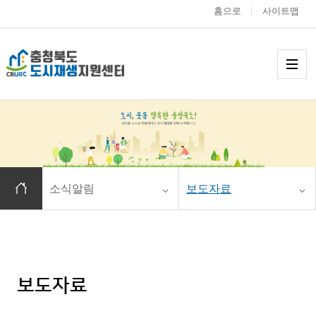
홈으로
사이트맵
충청북도 도시재생
메
홈으로 이동
소식알림
보도자료
보도자료