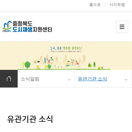
홈으로
사이트맵
충청북도 도시재생
메
홈으로 이동
소식알림
유관기관 소식
유관기관 소식