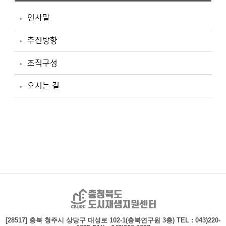
인사말
추진방향
조직구성
오시는 길
충청북도 도시재생지
[28517] 충북 청주시 상당구 대성로 102-1(충북연구원 3층)
TEL : 043)220-